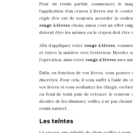
Pour un rendu parfait, commencez le maq
l’application d’un crayon à lèvres sur le conto
règle d’or est de toujours accorder la couleu
rouge à lèvres
choisi, sinon c’est un effet vul
doivent être les mêmes ou le crayon doit être u
Afin d’appliquer votre
rouge à lèvres
, commen
et étirez la matière vers l’extérieur. Morde
l’opération, ainsi votre
rouge à lèvres
aura une
Enfin, en fonction de vos lèvres, vous pouvez 
discrètes. Pour cela, il vous suffit à l’aide du
vos lèvres si vous souhaitez les élargir, ou bi
ou fond de teint puis de retracer le contour à
décidez de les diminuer, veillez à ne pas chois
rendu naturel.
Les teintes
Là encore, une infinité de choix s’offre à vou