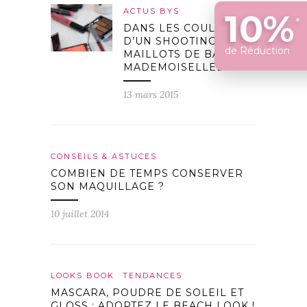
ACTUS BYS
10%
*
DANS LES COULISSES
D’UN SHOOTING
de Réduction
MAILLOTS DE BAIN DE
MADEMOISELLEBIKINI.COM
13 mars 2015
CONSEILS & ASTUCES
COMBIEN DE TEMPS CONSERVER
SON MAQUILLAGE ?
10 juillet 2014
LOOKS BOOK
TENDANCES
MASCARA, POUDRE DE SOLEIL ET
GLOSS : ADOPTEZ LE BEACH LOOK !